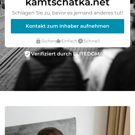
kamtschatka.net
Schlagen Sie zu, bevor es jemand anderes tut!
Kontakt zum Inhaber aufnehmen
lock
thumb_up_alt
watch_later
Sicher
Einfach
Schnell
verified_user
Verifiziert durch ELITEDOMAINS