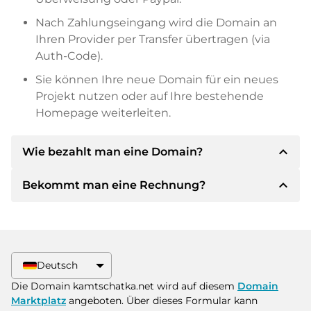
Nach Zahlungseingang wird die Domain an
Ihren Provider per Transfer übertragen (via
Auth-Code).
Sie können Ihre neue Domain für ein neues
Projekt nutzen oder auf Ihre bestehende
Homepage weiterleiten.
expand_less
Wie bezahlt man eine Domain?
expand_less
Bekommt man eine Rechnung?
Nach einer Einigung wird der Inhaber Ihnen die
Details der Zahlung mitteilen. Der Inhaber wird
Ihnen dann die SEPA Bankdetails mitteilen und
Ja, der Verkäufer wird Ihnen eine
auf Wunsch auch Paypal oder weitere
ordnungsgemäße Rechnung senden. Bei
Zahlungsmethoden anbieten.
größeren Kaufpreisen bekommen Sie auf
Deutsch
Wunsch auch einen zusätzlichen Kaufvertrag.
Bitte geben Sie bei der Überweisung immer
Die Domain kamtschatka.net wird auf diesem
Domain
den Domainnamen und die
Marktplatz
angeboten. Über dieses Formular kann
Rechnungsnummer an.